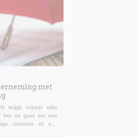
nderneming met
ng
h krijgt vrijwel elke
f het nu gaat om een
dige controle of een
k zijn – zowel qua tijd