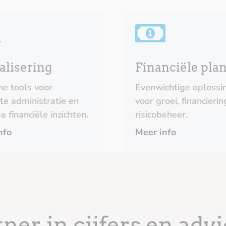
alisering
Financiële pla
e tools voor
Evenwichtige oplossi
nte administratie en
voor groei, financierin
e financiële inzichten.
risicobeheer.
nfo
Meer info
tner
in cijfers en advi