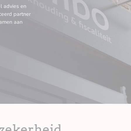
l advies en
iceerd partner
samen aan
 zekerheid