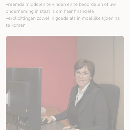
vreemde middelen te vinden en te beoordelen of uw
onderneming in staat is om haar financiële
verplichtingen zowel in goede als in moeilijke tijden na
te komen.