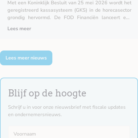
Met een Koninklijk Besluit van 25 mei 2026 wordt het
geregistreerd kassasysteem (GKS) in de horecasector
grondig hervormd. De FOD Financiën lanceert een
omvangrijk moderniseringsproject onder de naam ‘GKS
Lees meer
2.0’, dat het bestaande systeem uit 2010 afstemt op
de huidige digitale realiteit.
Lees meer nieuws
Blijf op de
hoogte
Schrijf u in voor onze nieuwsbrief met fiscale updates
en ondernemersnieuws.