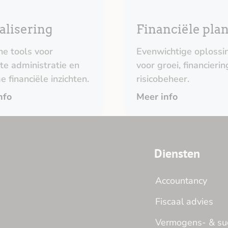
alisering
Financiële pla
e tools voor
Evenwichtige oplossi
nte administratie en
voor groei, financierin
e financiële inzichten.
risicobeheer.
nfo
Meer info
Diensten
Accountancy
Fiscaal advies
Vermogens- & su