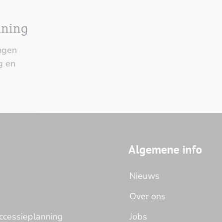
nning
ngen
g en
Algemene info
Nieuws
Over ons
ccessieplanning
Jobs