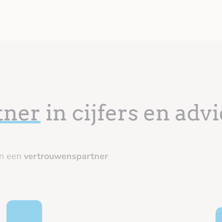
tner
in cijfers en advi
jn een
vertrouwenspartner