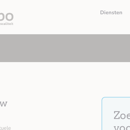
Diensten
uw
Zoe
voo
tuele