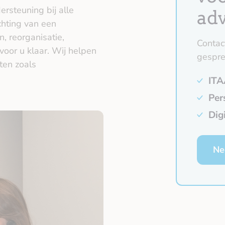
rsteuning bij alle
ad
chting van een
, reorganisatie,
Contac
voor u klaar. Wij helpen
gespre
ten zoals
ITA
Per
Dig
Ne