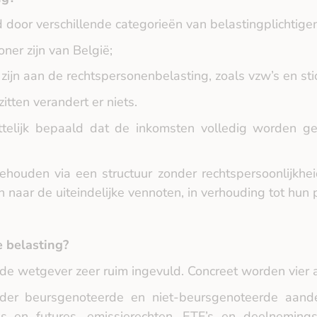
door verschillende categorieën van belastingplichtigen.
oner zijn van België;
ijn aan de rechtspersonenbelasting, zoals vzw’s en sti
tten verandert er niets.
telijk bepaald dat de inkomsten volledig worden gea
houden via een structuur zonder rechtspersoonlijkheid
n naar de uiteindelijke vennoten, in verhouding tot hun p
e belasting?
r de wetgever zeer ruim ingevuld. Concreet worden vier 
nder beursgenoteerde en niet‑beursgenoteerde aandel
s en futures, emissierechten, ETF’s en deelnemingsr