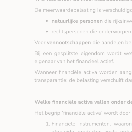
De meerwaardebelasting is verschuldigd 
natuurlijke personen
die rijksinw
rechtspersonen die onderworpen z
Voor
vennootschappen
die aandelen bezi
Bij een gesplitste eigendom wordt wet
eigenaar van het financieel actief.
Wanneer financiële activa worden aange
transparantie: de belasting verschuift da
Welke financiële activa vallen onder d
Het begrip ‘financiële activa’ wordt doo
Financiële instrumenten, waaro
afgeleide producten zoals optie