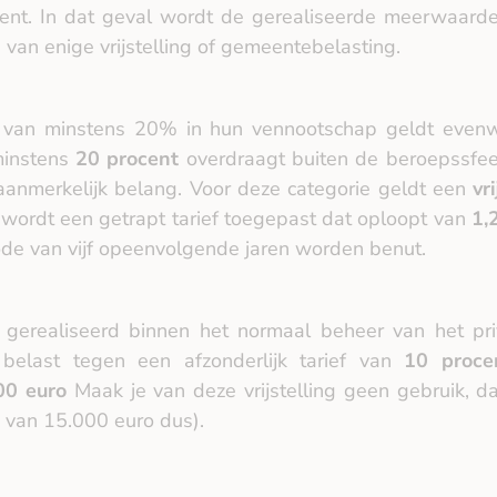
fent. In dat geval wordt de gerealiseerde meerwaarde
 van enige vrijstelling of gemeentebelasting.
e van minstens 20% in hun vennootschap geldt even
 minstens
20 procent
overdraagt buiten de beroepssfeer
anmerkelijk belang. Voor deze categorie geldt een
vr
ordt een getrapt tarief toegepast dat oploopt van
1,
iode van vijf opeenvolgende jaren worden benut.
gerealiseerd binnen het normaal beheer van het p
elast tegen een afzonderlijk tarief van
10 proce
000 euro
Maak je van deze vrijstelling geen gebruik, d
m van 15.000 euro dus).