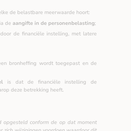
elke de belastbare meerwaarde hoort:
ia de
aangifte in de personenbelasting
;
door de financiële instelling, met latere
een bronheffing wordt toegepast en de
el
is dat de financiële instelling de
arop deze betrekking heeft.
erd opgesteld conform de op dat moment
r zich wijzigingen voordoen waardoor dit