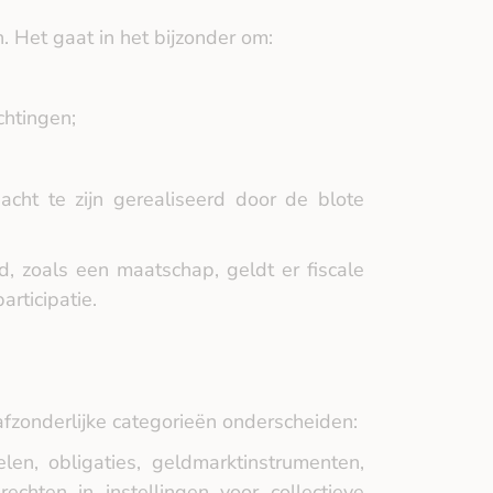
 Het gaat in het bijzonder om:
chtingen;
cht te zijn gerealiseerd door de blote
, zoals een maatschap, geldt er fiscale
articipatie.
afzonderlijke categorieën onderscheiden:
en, obligaties, geldmarktinstrumenten,
echten in instellingen voor collectieve