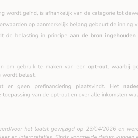
 wordt geïnd, is afhankelijk van de categorie tot dew
rwaarden op aanmerkelijk belang gebeurt de inning v
t de belasting in principe
aan de bron ingehouden
ezen om gebruik te maken van een
opt‑out
, waarbij g
 wordt belast.
 er geen prefinanciering plaatsvindt. Het
nade
de toepassing van de opt-out en over alle inkomsten wa
ceerd/voor het laatst gewijzigd op 23/04/2026 en w
leer en interpretaties. Sinds voormelde datum kunnen e