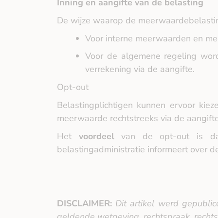
Inning en aangifte van de belasting
De wijze waarop de meerwaardebelasting
Voor interne meerwaarden en mee
Voor de algemene regeling word
verrekening via de aangifte.
Opt‑out
Belastingplichtigen kunnen ervoor ki
meerwaarde rechtstreeks via de aangifte
Het
voordeel
van de opt-out is dat
belastingadministratie informeert over 
DISCLAIMER:
Dit artikel werd gepubli
geldende wetgeving, rechtspraak, rechts