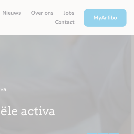
Nieuws
Over ons
Jobs
MyArfibo
Contact
iva
ële activa